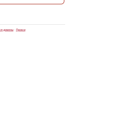
ся домены
·
Прокси