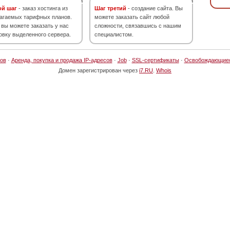
ой шаг
- заказ хостинга из
Шаг третий
- создание сайта. Вы
агаемых тарифных планов.
можете заказать сайт любой
 вы можете заказать у нас
сложности, связавшись с нашим
овку выделенного сервера.
специалистом.
ов
·
Аренда, покупка и продажа IP-адресов
·
Job
·
SSL-сертификаты
·
Освобождающие
Домен зарегистрирован через
i7.RU
.
Whois