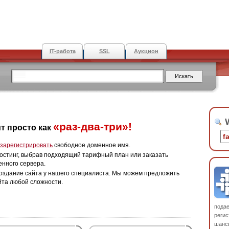
IT-работа
SSL
Аукцион
W
«раз-два-три»!
т просто как
зарегистрировать
свободное доменное имя.
остинг, выбрав подходящий тарифный план или заказать
енного сервера.
оздание сайта у нашего специалиста. Мы можем предложить
йта любой сложности.
пода
регис
шанс